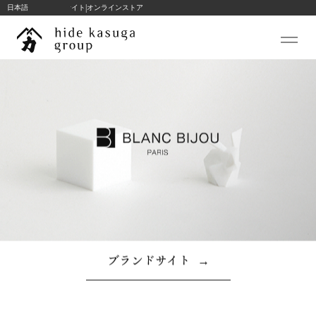
|
hide k 1896 ブランドサイト
日本語
オンラインストア
コ
ン
テ
ン
ツ
私たちについて
へ
ス
hide kasuga stories
キ
コンサルテーション
ッ
プ
プロジェクト
ブランド
TRANSWOOD
ブランドサイト
→
hide k 1896
BLANC BIJOU PARIS