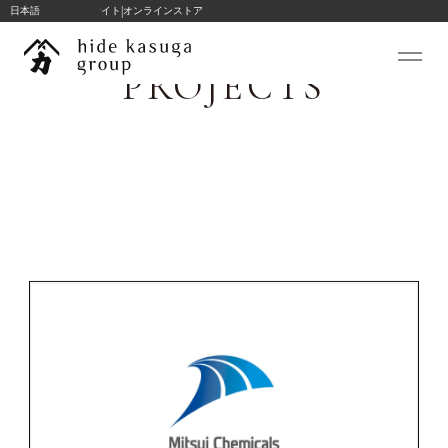
|
hide k 1896 ブランドサイト
日本語
オンラインストア
コ
ン
テ
ン
ツ
PROJECTS
私たちについて
へ
ス
hide kasuga stories
キ
コンサルテーション
ッ
プ
プロジェクト
ブランド
TRANSWOOD
hide k 1896
BLANC BIJOU PARIS