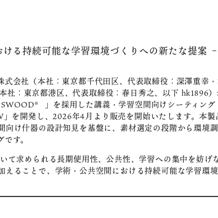
おける持続可能な学習環境づくりへの新たな提案 
株式会社（本社：東京都千代田区、代表取締役：深澤重幸・
a 1896（本社：東京都港区、代表取締役：春日秀之、以下 hk18
NSWOOD® 」を採用した講義・学習空間向けシーティング「
77-TW」を開発し、2026年4月より販売を開始いたします。
間向け什器の設計知見を基盤に、素材選定の段階から環境調
グです。
いて求められる長期使用性、公共性、学習への集中を妨げ