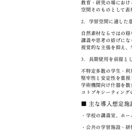
1．環境調和型素材「T
座面部に環境調和型素材
木由来資源とバイオマ
教育・研究の場におけ
空間そのものとして表
2．学習空間に適した
自然素材ならではの穏
講義や思考の妨げにな
視覚的な主張を抑え、
3．長期使用を前提と
不特定多数の学生・利
堅牢性と安定性を重視
学術機関向け什器を数
コトブキシーティング