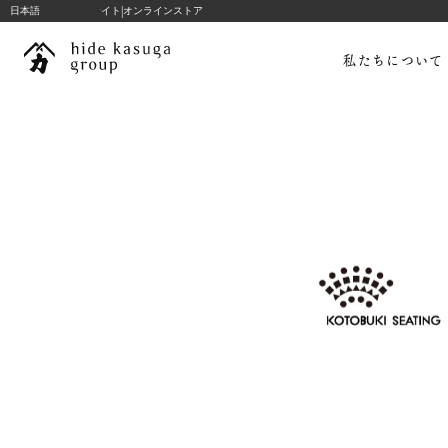
|
hide k 1896 ブランドサイト
日本語
オンラインストア
コ
ン
私たちについて
テ
INFO
2026.03.11
ン
ツ
コトブキシーティング
へ
ス
キ
ッ
私たちについて
プ
hide kasuga stories
コンサルテーション
プロジェクト