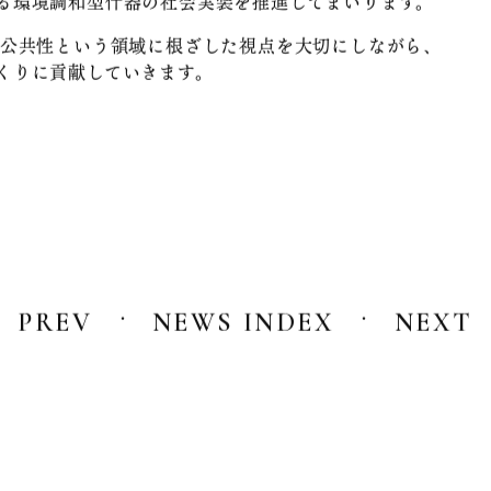
は
ATING SD-777-TW」を通じて、
る環境調和型什器の社会実装を推進してまいります。
公共性という領域に根ざした視点を大切にしながら、
くりに貢献していきます。
・
・
PREV
NEWS INDEX
NEXT