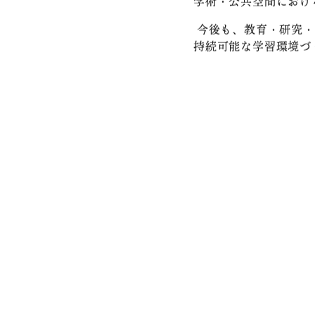
■ 今後の展開
コトブキシーティング
「TRANSWOOD SE
学術・公共空間におけ
今後も、教育・研究・
持続可能な学習環境づ