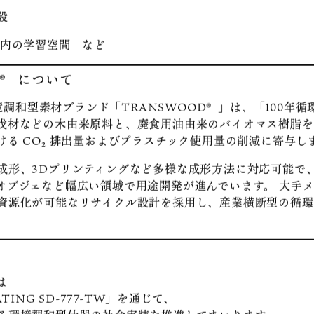
設
ル
修施設
設
内の学習空間 など
D® について
る環境調和型素材ブランド「TRANSWOOD®」は、「100年
伐材などの木由来原料と、廃食用油由来のバイオマス樹脂を
ける CO₂ 排出量およびプラスチック使用量の削減に寄与し
成形、3Dプリンティングなど多様な成形方法に対応可能で
オブジェなど幅広い領域で用途開発が進んでいます。 大手
資源化が可能なリサイクル設計を採用し、産業横断型の循環