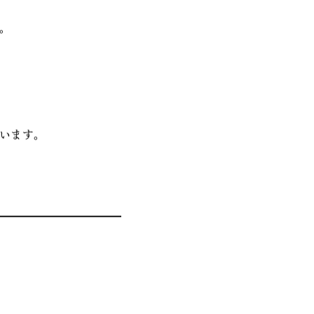
境のあり方を提示しま
。
います。