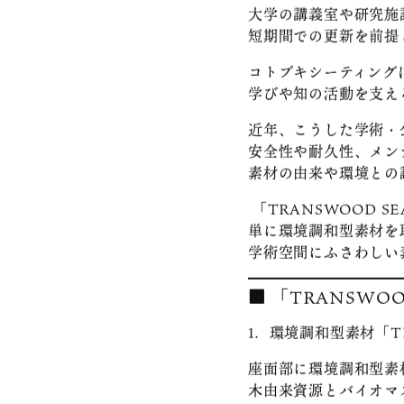
材という新たな価値を
す。
■ 開発の背景
大学の講義室や研究施
短期間での更新を前提
コトブキシーティング
学びや知の活動を支え
近年、こうした学術・
安全性や耐久性、メン
素材の由来や環境との
「TRANSWOOD SEA
単に環境調和型素材を
学術空間にふさわしい
■
「TRANSWOOD