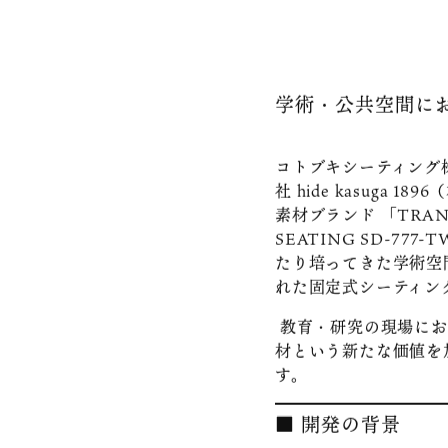
ブランド
TRANSWOOD
hide k 1896
BLANC BIJOU PARIS
ニュース
学術・公共空間に
拠点
コトブキシーティング
社 hide kasug
GCH
素材ブランド 「TRA
SEATING SD-7
たり培ってきた学術空
れた固定式シーティン
教育・研究の現場にお