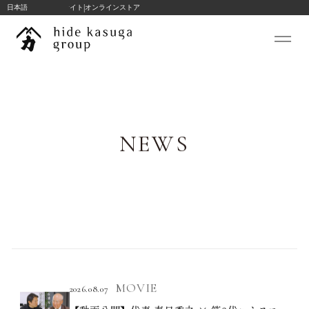
|
hide k 1896 ブランドサイト
日本語
オンラインストア
コ
ン
テ
ン
ツ
私たちについて
へ
ス
hide kasuga stories
NEWS
キ
コンサルテーション
ッ
プ
プロジェクト
ブランド
TRANSWOOD
hide k 1896
BLANC BIJOU PARIS
MOVIE
2026.08.07