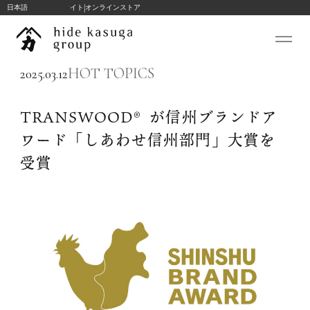
|
hide k 1896 ブランドサイト
日本語
オンラインストア
コ
ン
テ
ン
HOT TOPICS
ツ
2025.03.12
私たちについて
へ
ス
hide kasuga stories
TRANSWOOD®が信州ブランドア
キ
ワード「しあわせ信州部⾨」大賞を
コンサルテーション
ッ
受賞
プ
プロジェクト
ブランド
TRANSWOOD
hide k 1896
BLANC BIJOU PARIS