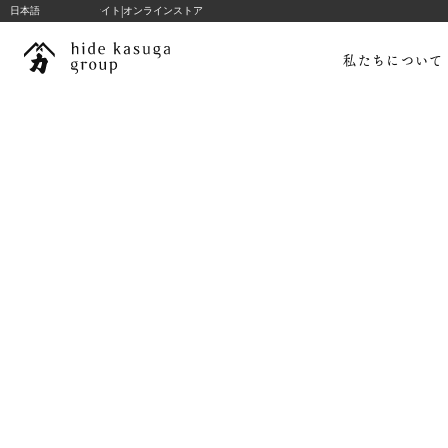
|
hide k 1896 ブランドサイト
日本語
オンラインストア
コ
ン
私たちについて
テ
ン
ツ
へ
ス
キ
ッ
私たちについて
プ
hide kasuga stories
コンサルテーション
プロジェクト