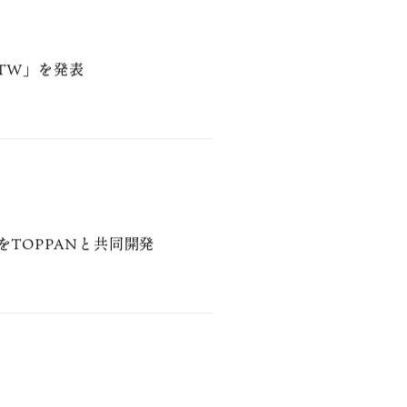
7-TW」を発表
床をTOPPANと共同開発