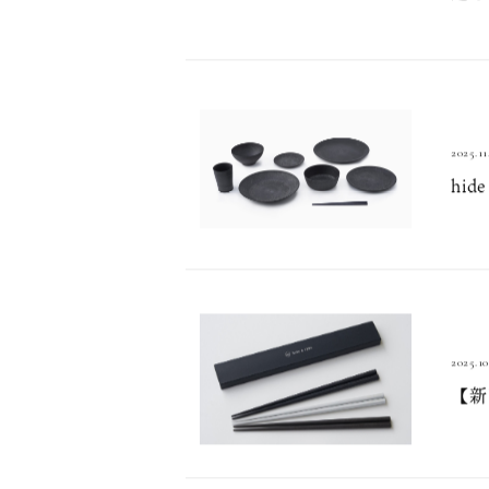
hi
進を
2025.11
hid
2025.10
【新