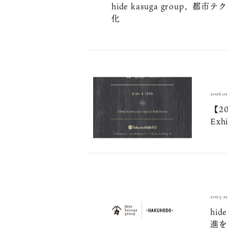
INFO
2026.02.17
hide kasuga grou
化
2026.01
【20
Exh
2025.12