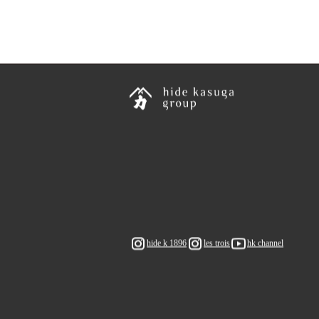
hide k 1896
les trois
hk channel