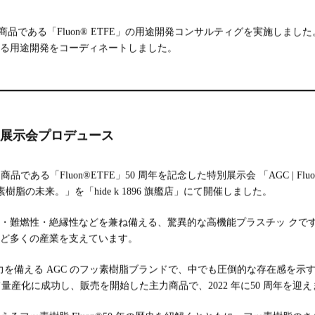
力商品である「Fluon® ETFE」の用途開発コンサルティグを実施しました。
る用途開発をコーディネートしました。
特別展示会プロデュース
である「Fluon®ETFE」50 周年を記念した特別展示会 「AGC | Fluon EXH
フッ素樹脂の未来。」を「hide k 1896 旗艦店」にて開催しました。
難燃性・絶縁性などを兼ね備える、驚異的な高機能プラスチッ クです。ET
ど多くの産業を支えています。
力を備える AGC のフッ素樹脂ブランドで、中でも圧倒的な存在感を示すのが「F
初めて量産化に成功し、販売を開始した主力商品で、2022 年に50 周年を迎