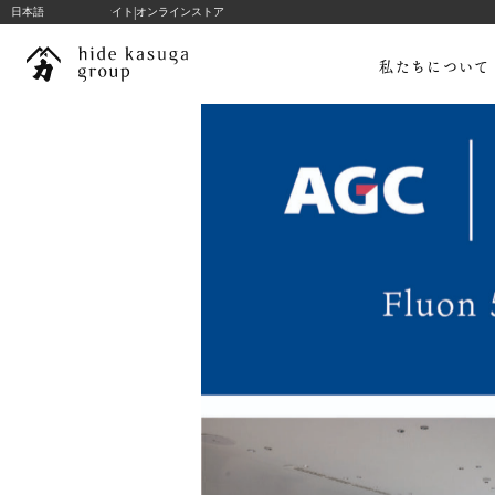
|
hide k 1896 ブランドサイト
日本語
オンラインストア
コ
ン
私たちについて
テ
ン
ツ
へ
ス
キ
ッ
私たちについて
プ
hide kasuga stories
コンサルテーション
プロジェクト