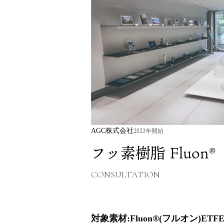
ブランド
TRANSWOOD
hide k 1896
BLANC BIJOU PARIS
ニュース
拠点
AGC株式会社
2022年開始
フッ素樹脂 Fluon
GCH
CONSULTATION
対象素材:Fluon®(フルオン)ETF