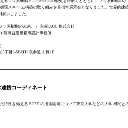
るフッ素樹脂 Fluon®50 年の歴史を紐解くとともに、フッ素樹脂
環スキー ム構築の取り組みを目指す展示会となりました。世界的建築家「隈
特別展示しました。
てフッ素樹脂の未来。」 主催:AGC 株式会社
96 協力:隈研吾建築都市設計事務所
)
5丁目6-5PATH 表参道 A 棟1F
学連携コーディネート
た特性を備える ETFE の用途開発について東京大学などの大学 機関